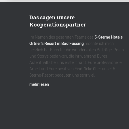
Das sagen unsere
Kooperationspartner
Im Namen des gesamten Teams des
5-Sterne Hotels
Ortner’s Resort in Bad Füssing
möchte ich mich
herzlich bei Euch für die wundervollen Beiträge, Posts
und Storys bedanken, die ihr während Eures
Aufenthalts bei uns erstellt habt. Eure professionelle
Arbeit und Eure positiven Eindrücke über unser 5
Sterne-Resort bedeuten uns sehr viel.
mehr lesen