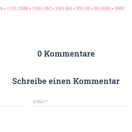
6 × 1152
|
2048 × 1536
|
360 × 240
|
360 × 300
|
50 × 50
|
4000 × 3000
0 Kommentare
Schreibe einen Kommentar
E-Mail
*