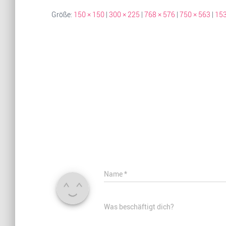
Größe:
150 × 150
|
300 × 225
|
768 × 576
|
750 × 563
|
153
Name
*
Was beschäftigt dich?