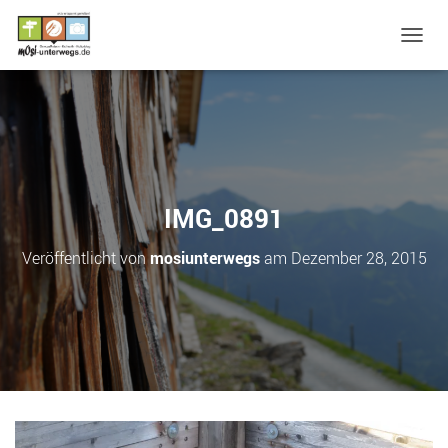
N
A
V
I
G
A
T
I
O
IMG_0891
N
U
Veröffentlicht von
mosiunterwegs
am
Dezember 28, 2015
M
S
C
H
A
L
T
E
N