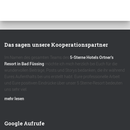
Das sagen unsere Kooperationspartner
Im Namen des gesamten Teams des
5-Sterne Hotels Ortner’s
Resort in Bad Füssing
möchte ich mich herzlich bei Euch für die
wundervollen Beiträge, Posts und Storys bedanken, die ihr während
Eures Aufenthalts bei uns erstellt habt. Eure professionelle Arbeit
und Eure positiven Eindrücke über unser 5 Sterne-Resort bedeuten
uns sehr viel.
mehr lesen
Google Aufrufe