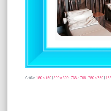
Größe:
150 × 150
|
300 × 300
|
768 × 768
|
750 × 750
|
153