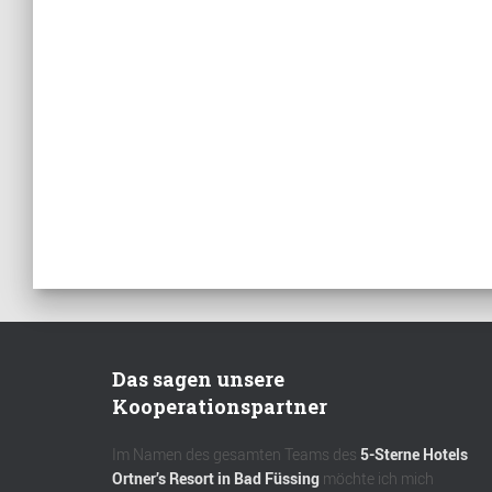
Das sagen unsere
Kooperationspartner
Im Namen des gesamten Teams des
5-Sterne Hotels
Ortner’s Resort in Bad Füssing
möchte ich mich