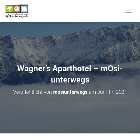
N
A
V
I
G
A
T
I
O
Wagner’s Aparthotel – mOsi-
N
U
unterwegs
M
S
Veröffentlicht von
mosiunterwegs
am
Juni 17, 2021
C
H
A
L
T
E
N