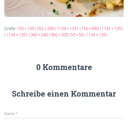
Größe:
150 × 150
|
252 × 300
|
1134 × 1351
|
750 × 893
|
1134 × 1351
|
1134 × 1351
|
360 × 240
|
360 × 300
|
50 × 50
|
1134 × 1351
0 Kommentare
Schreibe einen Kommentar
Name
*