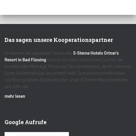
Das sagen unsere Kooperationspartner
Im Namen des gesamten Teams des
5-Sterne Hotels Ortner’s
Resort in Bad Füssing
möchte ich mich herzlich bei Euch für die
wundervollen Beiträge, Posts und Storys bedanken, die ihr während
Eures Aufenthalts bei uns erstellt habt. Eure professionelle Arbeit
und Eure positiven Eindrücke über unser 5 Sterne-Resort bedeuten
uns sehr viel.
mehr lesen
Google Aufrufe