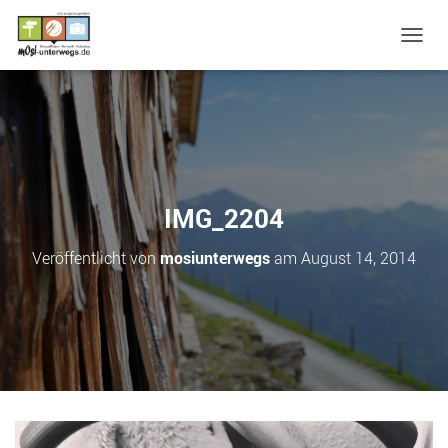
N
A
V
I
G
A
T
I
O
IMG_2204
N
U
Veröffentlicht von
mosiunterwegs
am
August 14, 2014
M
S
C
H
A
L
T
E
N