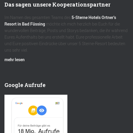
Das sagen unsere Kooperationspartner
Im Namen des gesamten Teams des
5-Sterne Hotels Ortner’s
Resort in Bad Füssing
möchte ich mich herzlich bei Euch für die
wundervollen Beiträge, Posts und Storys bedanken, die ihr während
Eures Aufenthalts bei uns erstellt habt. Eure professionelle Arbeit
und Eure positiven Eindrücke über unser 5 Sterne-Resort bedeuten
uns sehr viel.
mehr lesen
Google Aufrufe