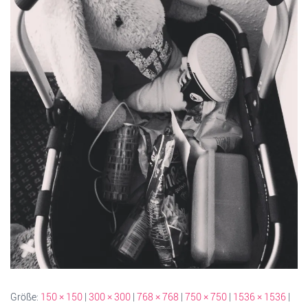
Größe:
150 × 150
|
300 × 300
|
768 × 768
|
750 × 750
|
1536 × 1536
|