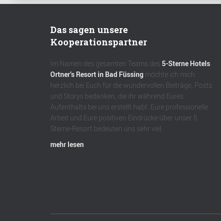
Das sagen unsere
Kooperationspartner
Im Namen des gesamten Teams des
5-Sterne Hotels
Ortner’s Resort in Bad Füssing
möchte ich mich
herzlich bei Euch für die wundervollen Beiträge, Posts
und Storys bedanken, die ihr während Eures
Aufenthalts bei uns erstellt habt. Eure professionelle
Arbeit und Eure positiven Eindrücke über unser 5
Sterne-Resort bedeuten uns sehr viel.
mehr lesen