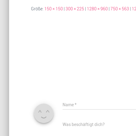
Größe:
150 × 150
|
300 × 225
|
1280 × 960
|
750 × 563
|
12
Name
*
Was beschäftigt dich?