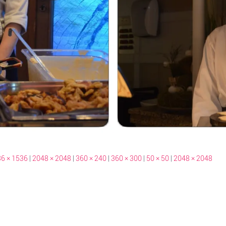
6 × 1536
|
2048 × 2048
|
360 × 240
|
360 × 300
|
50 × 50
|
2048 × 2048