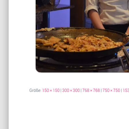
Größe:
150 × 150
|
300 × 300
|
768 × 768
|
750 × 750
|
153