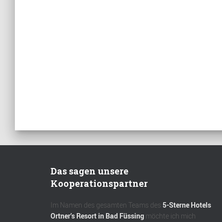
Das sagen unsere
Kooperationspartner
Im Namen des gesamten Teams des
5-Sterne Hotels
Ortner’s Resort in Bad Füssing
möchte ich mich