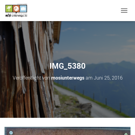
N
A
V
I
G
A
T
I
O
IMG_5380
N
U
Veröffentlicht von
mosiunterwegs
am
Juni 25, 2016
M
S
C
H
A
L
T
E
N