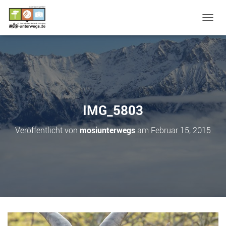
N
A
V
I
G
A
T
I
O
IMG_5803
N
U
Veröffentlicht von
mosiunterwegs
am
Februar 15, 2015
M
S
C
H
A
L
T
E
N