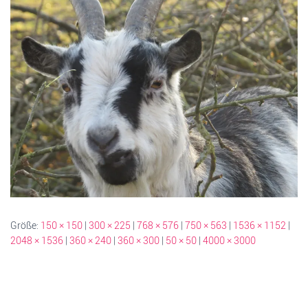
Größe:
150 × 150
|
300 × 225
|
768 × 576
|
750 × 563
|
1536 × 1152
|
2048 × 1536
|
360 × 240
|
360 × 300
|
50 × 50
|
4000 × 3000