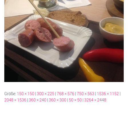
Größe:
150 × 150
|
300 × 225
|
768 × 576
|
750 × 563
|
1536 × 1152
|
2048 × 1536
|
360 × 240
|
360 × 300
|
50 × 50
|
3264 × 2448