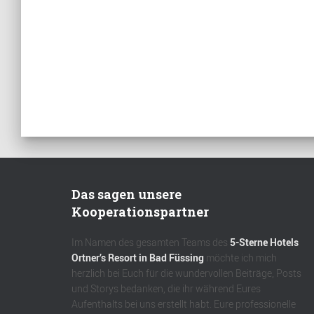
Das sagen unsere
Kooperationspartner
Im Namen des gesamten Teams des
5-Sterne Hotels
Ortner’s Resort in Bad Füssing
möchte ich mich
herzlich bei Euch für die wundervollen Beiträge, Posts
und Storys bedanken, die ihr während Eures
Aufenthalts bei uns erstellt habt. Eure professionelle