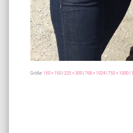
Größe:
150 × 150
|
225 × 300
|
768 × 1024
|
750 × 1000
|