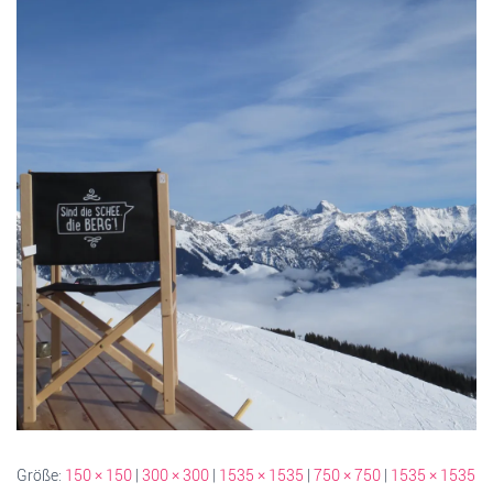
Größe:
150 × 150
|
300 × 300
|
1535 × 1535
|
750 × 750
|
1535 × 1535