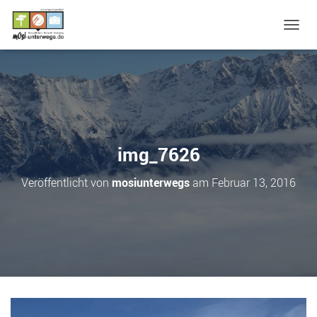
N
A
V
I
G
A
T
I
O
img_7626
N
U
Veröffentlicht von
mosiunterwegs
am
Februar 13, 2016
M
S
C
H
A
L
T
E
N