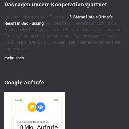
Das sagen unsere Kooperationspartner
Im Namen des gesamten Teams des
5-Sterne Hotels Ortner’s
Resort in Bad Füssing
möchte ich mich herzlich bei Euch für die
wundervollen Beiträge, Posts und Storys bedanken, die ihr während
Eures Aufenthalts bei uns erstellt habt. Eure professionelle Arbeit
und Eure positiven Eindrücke über unser 5 Sterne-Resort bedeuten
uns sehr viel.
mehr lesen
Google Aufrufe