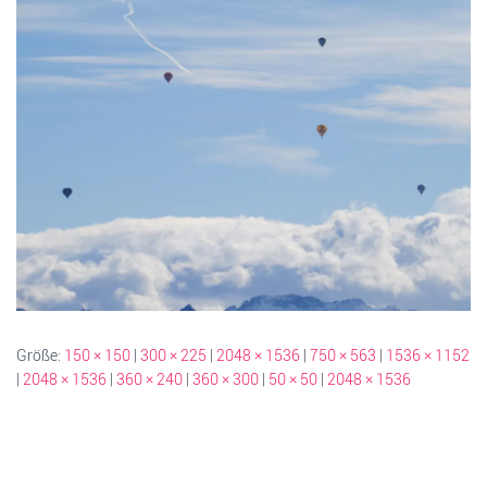
Größe:
150 × 150
|
300 × 225
|
2048 × 1536
|
750 × 563
|
1536 × 1152
|
2048 × 1536
|
360 × 240
|
360 × 300
|
50 × 50
|
2048 × 1536