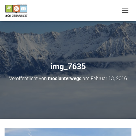
N
A
V
I
G
A
T
I
O
img_7635
N
U
Veröffentlicht von
mosiunterwegs
am
Februar 13, 2016
M
S
C
H
A
L
T
E
N