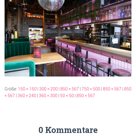
Größe:
150 × 150
|
300 × 200
|
850 × 567
|
750 × 500
|
850 × 567
|
850
× 567
|
360 × 240
|
360 × 300
|
50 × 50
|
850 × 567
0 Kommentare