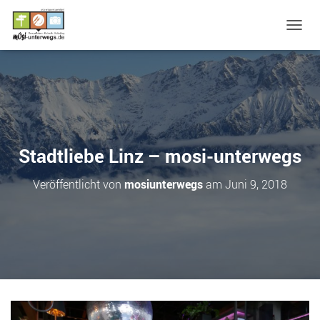
N
A
V
I
G
A
T
I
O
Stadtliebe Linz – mosi-unterwegs
N
U
Veröffentlicht von
mosiunterwegs
am
Juni 9, 2018
M
S
C
H
A
L
T
E
N