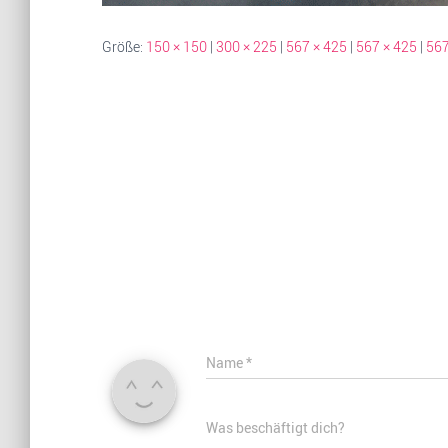
Größe:
150 × 150
|
300 × 225
|
567 × 425
|
567 × 425
|
567
Name
*
Was beschäftigt dich?