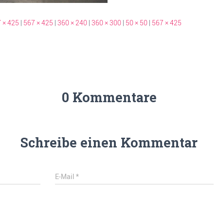
 × 425
|
567 × 425
|
360 × 240
|
360 × 300
|
50 × 50
|
567 × 425
0 Kommentare
Schreibe einen Kommentar
E-Mail
*