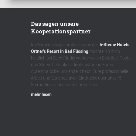
Das sagen unsere
Kooperationspartner
Im Namen des gesamten Teams des
5-Sterne Hotels
Ortner’s Resort in Bad Füssing
möchte ich mich
herzlich bei Euch für die wundervollen Beiträge, Posts
und Storys bedanken, die ihr während Eures
Aufenthalts bei uns erstellt habt. Eure professionelle
Arbeit und Eure positiven Eindrücke über unser 5
Sterne-Resort bedeuten uns sehr viel.
mehr lesen