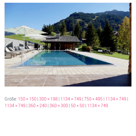
Größe:
150 × 150
|
300 × 198
|
1134 × 749
|
750 × 495
|
1134 × 749
|
1134 × 749
|
360 × 240
|
360 × 300
|
50 × 50
|
1134 × 749