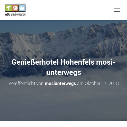
N
A
V
I
G
A
T
I
O
Genießerhotel Hohenfels mosi-
N
U
unterwegs
M
S
Veröffentlicht von
mosiunterwegs
am
Oktober 17, 2018
C
H
A
L
T
E
N