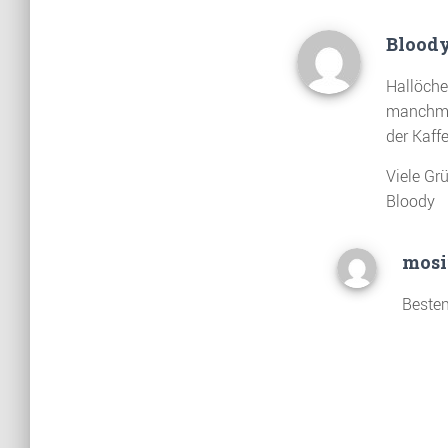
Blood
Hallöche
manchmal
der Kaff
Viele Gr
Bloody
mosi
Besten