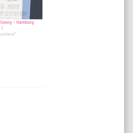
. Georg – Hamburg
16
tschland"