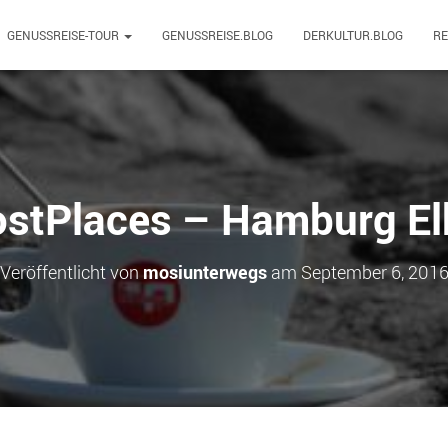
GENUSSREISE-TOUR
GENUSSREISE.BLOG
DERKULTUR.BLOG
R
ostPlaces – Hamburg El
Veröffentlicht von
mosiunterwegs
am
September 6, 201