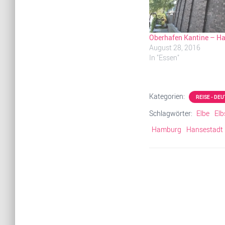
Oberhafen Kantine – H
August 28, 2016
In "Essen"
Kategorien:
REISE - DE
Schlagwörter:
Elbe
Elb
Hamburg
Hansestadt