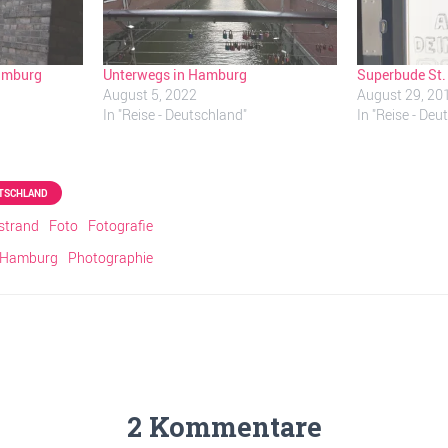
amburg
Unterwegs in Hamburg
Superbude St
August 5, 2022
August 29, 20
In "Reise - Deutschland"
In "Reise - Deu
UTSCHLAND
strand
Foto
Fotografie
 Hamburg
Photographie
2 Kommentare