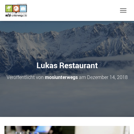
N
A
V
I
G
A
T
I
O
Lukas Restaurant
N
U
Veröffentlicht von
mosiunterwegs
am
Dezember 14, 2018
M
S
C
H
A
L
T
E
N