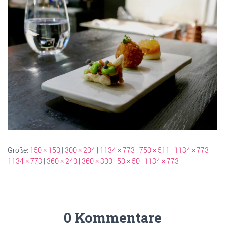
Größe:
150 × 150
|
300 × 204
|
1134 × 773
|
750 × 511
|
1134 × 773
|
1134 × 773
|
360 × 240
|
360 × 300
|
50 × 50
|
1134 × 773
0 Kommentare