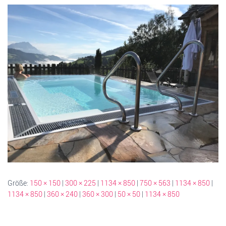
Größe:
150 × 150
|
300 × 225
|
1134 × 850
|
750 × 563
|
1134 × 850
|
1134 × 850
|
360 × 240
|
360 × 300
|
50 × 50
|
1134 × 850