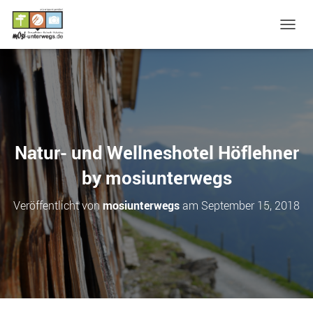
N
A
V
I
G
A
T
I
O
Natur- und Wellneshotel Höflehner
N
U
by mosiunterwegs
M
S
Veröffentlicht von
mosiunterwegs
am
September 15, 2018
C
H
A
L
T
E
N