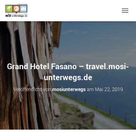
N
A
V
I
G
A
T
I
O
Grand Hotel Fasano – travel.mosi-
N
U
unterwegs.de
M
S
Veröffentlicht von
mosiunterwegs
am
Mai 22, 2019
C
H
A
L
T
E
N