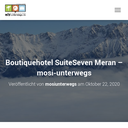
N
A
V
I
G
A
T
I
O
Boutiquehotel SuiteSeven Meran –
N
U
mosi-unterwegs
M
S
Veröffentlicht von
mosiunterwegs
am
Oktober 22, 2020
C
H
A
L
T
E
N