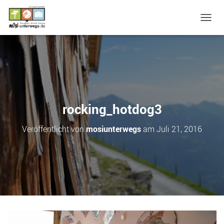
N
A
V
I
G
A
T
I
O
rocking_hotdog3
N
U
Veröffentlicht von
mosiunterwegs
am
Juli 21, 2016
M
S
C
H
A
L
T
E
N