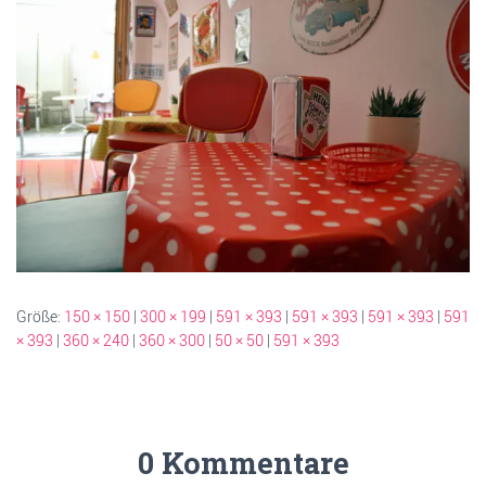
Größe:
150 × 150
|
300 × 199
|
591 × 393
|
591 × 393
|
591 × 393
|
591
× 393
|
360 × 240
|
360 × 300
|
50 × 50
|
591 × 393
0 Kommentare