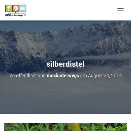
N
A
V
I
G
A
T
I
O
silberdistel
N
U
Veröffentlicht von
mosiunterwegs
am
August 24, 2014
M
S
C
H
A
L
T
E
N