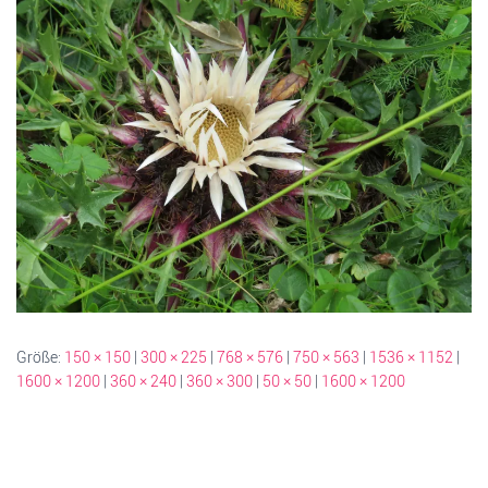
Größe:
150 × 150
|
300 × 225
|
768 × 576
|
750 × 563
|
1536 × 1152
|
1600 × 1200
|
360 × 240
|
360 × 300
|
50 × 50
|
1600 × 1200