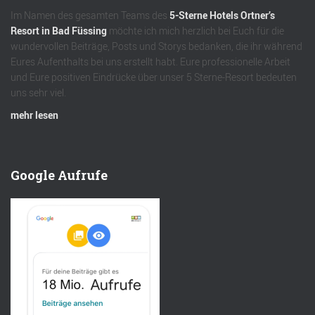
Im Namen des gesamten Teams des
5-Sterne Hotels Ortner’s
Resort in Bad Füssing
möchte ich mich herzlich bei Euch für die
wundervollen Beiträge, Posts und Storys bedanken, die ihr während
Eures Aufenthalts bei uns erstellt habt. Eure professionelle Arbeit
und Eure positiven Eindrücke über unser 5 Sterne-Resort bedeuten
uns sehr viel.
mehr lesen
Google Aufrufe