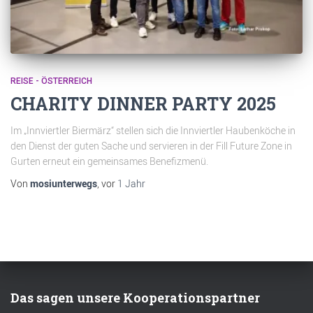
REISE - ÖSTERREICH
CHARITY DINNER PARTY 2025
Im „Innviertler Biermärz“ stellen sich die Innviertler Haubenköche in
den Dienst der guten Sache und servieren in der Fill Future Zone in
Gurten erneut ein gemeinsames Benefizmenü.
Von
mosiunterwegs
, vor
1 Jahr
Das sagen unsere Kooperationspartner