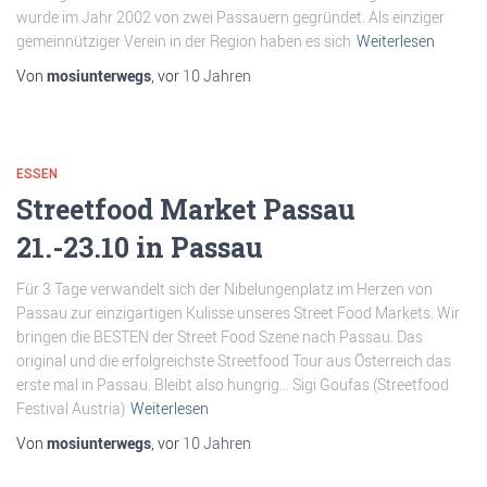
wurde im Jahr 2002 von zwei Passauern gegründet. Als einziger
gemeinnütziger Verein in der Region haben es sich
Weiterlesen
Von
mosiunterwegs
, vor
10 Jahren
ESSEN
Streetfood Market Passau
21.-23.10 in Passau
Für 3 Tage verwandelt sich der Nibelungenplatz im Herzen von
Passau zur einzigartigen Kulisse unseres Street Food Markets. Wir
bringen die BESTEN der Street Food Szene nach Passau. Das
original und die erfolgreichste Streetfood Tour aus Österreich das
erste mal in Passau. Bleibt also hungrig… Sigi Goufas (Streetfood
Festival Austria)
Weiterlesen
Von
mosiunterwegs
, vor
10 Jahren