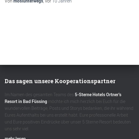
Von
mosiunterwegs
, vor
10 Jahren
Das sagen unsere Kooperationspartner
Im Namen des gesamten Teams des
5-Sterne Hotels Ortner’s
Resort in Bad Füssing
möchte ich mich herzlich bei Euch für die
wundervollen Beiträge, Posts und Storys bedanken, die ihr während
Eures Aufenthalts bei uns erstellt habt. Eure professionelle Arbeit
und Eure positiven Eindrücke über unser 5 Sterne-Resort bedeuten
uns sehr viel.
mehr lesen