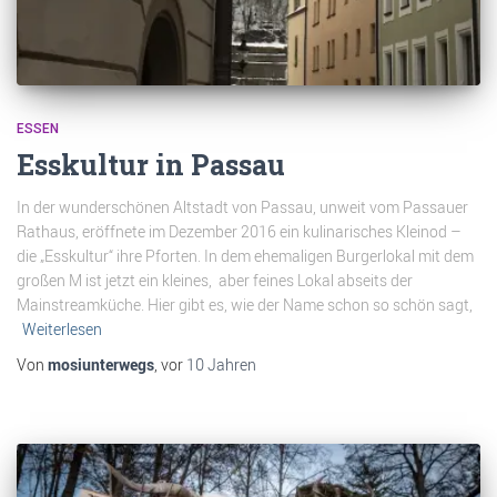
ESSEN
Esskultur in Passau
In der wunderschönen Altstadt von Passau, unweit vom Passauer
Rathaus, eröffnete im Dezember 2016 ein kulinarisches Kleinod –
die „Esskultur“ ihre Pforten. In dem ehemaligen Burgerlokal mit dem
großen M ist jetzt ein kleines, aber feines Lokal abseits der
Mainstreamküche. Hier gibt es, wie der Name schon so schön sagt,
Weiterlesen
Von
mosiunterwegs
, vor
10 Jahren