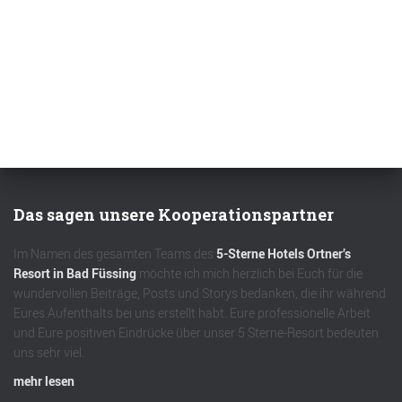
Das sagen unsere Kooperationspartner
Im Namen des gesamten Teams des
5-Sterne Hotels Ortner’s
Resort in Bad Füssing
möchte ich mich herzlich bei Euch für die
wundervollen Beiträge, Posts und Storys bedanken, die ihr während
Eures Aufenthalts bei uns erstellt habt. Eure professionelle Arbeit
und Eure positiven Eindrücke über unser 5 Sterne-Resort bedeuten
uns sehr viel.
mehr lesen