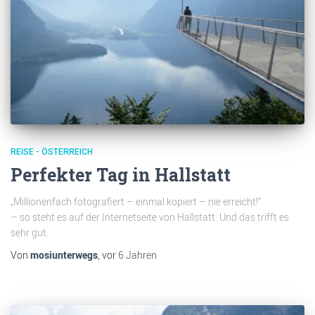
REISE - ÖSTERREICH
Perfekter Tag in Hallstatt
„Millionenfach fotografiert – einmal kopiert – nie erreicht!“
– so steht es auf der Internetseite von Hallstatt. Und das trifft es
sehr gut.
Von
mosiunterwegs
, vor
6 Jahren