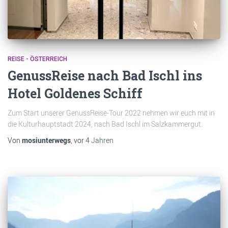
REISE - ÖSTERREICH
GenussReise nach Bad Ischl ins
Hotel Goldenes Schiff
Zum Start unserer GenussReise-Tour 2022 nehmen wir euch mit in
die Kulturhauptstadt 2024, nach Bad Ischl im Salzkammergut.
Von
mosiunterwegs
, vor
4 Jahren