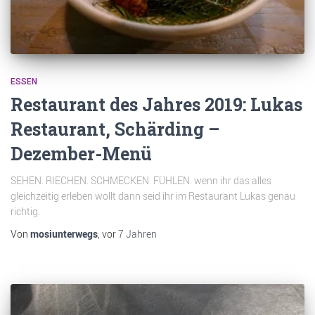
ESSEN
Restaurant des Jahres 2019: Lukas
Restaurant, Schärding –
Dezember-Menü
SEHEN. RIECHEN. SCHMECKEN. FÜHLEN. wenn ihr das alles
gleichzeitig erleben wollt dann seid ihr im Restaurant Lukas genau
richtig.
Von
mosiunterwegs
, vor
7 Jahren