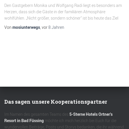
Den Gastgebern Monika und Wolfgang Radi liegt es besonders am
Herzen, dass sich die Gäste in der familiären Atmosphäre
wohlfühlen. „Nicht größer, sondern schöner“ ist bis heute das Ziel
Von
mosiunterwegs
, vor
8 Jahren
Das sagen unsere Kooperationspartner
Im Namen des gesamten Teams des
5-Sterne Hotels Ortner’s
Resort in Bad Füssing
möchte ich mich herzlich bei Euch für die
wundervollen Beiträge, Posts und Storys bedanken, die ihr während