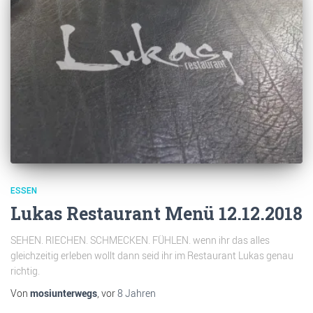
ESSEN
Lukas Restaurant Menü 12.12.2018
SEHEN. RIECHEN. SCHMECKEN. FÜHLEN. wenn ihr das alles
gleichzeitig erleben wollt dann seid ihr im Restaurant Lukas genau
richtig.
Von
mosiunterwegs
, vor
8 Jahren