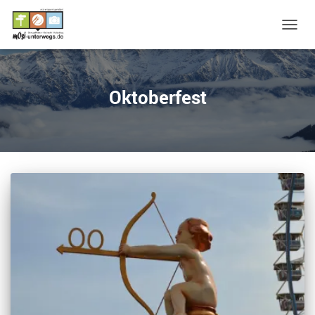
NAVIG
UMSC
Oktoberfest