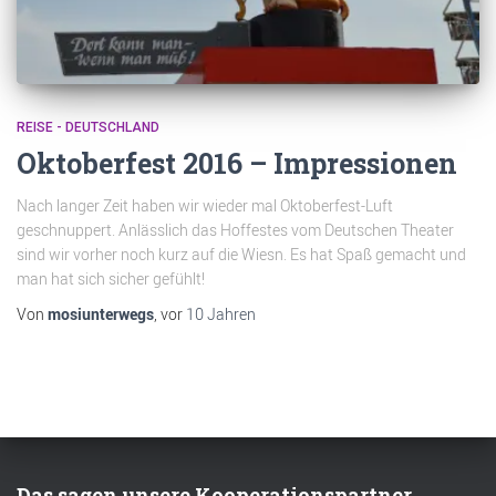
REISE - DEUTSCHLAND
Oktoberfest 2016 – Impressionen
Nach langer Zeit haben wir wieder mal Oktoberfest-Luft
geschnuppert. Anlässlich das Hoffestes vom Deutschen Theater
sind wir vorher noch kurz auf die Wiesn. Es hat Spaß gemacht und
man hat sich sicher gefühlt!
Von
mosiunterwegs
, vor
10 Jahren
Das sagen unsere Kooperationspartner