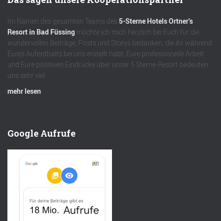
Im Namen des gesamten Teams des
5-Sterne Hotels Ortner’s
Resort in Bad Füssing
möchte ich mich herzlich bei Euch für die
wundervollen Beiträge, Posts und Storys bedanken, die ihr während
Eures Aufenthalts bei uns erstellt habt. Eure professionelle Arbeit
und Eure positiven Eindrücke über unser 5 Sterne-Resort bedeuten
uns sehr viel.
mehr lesen
Google Aufrufe