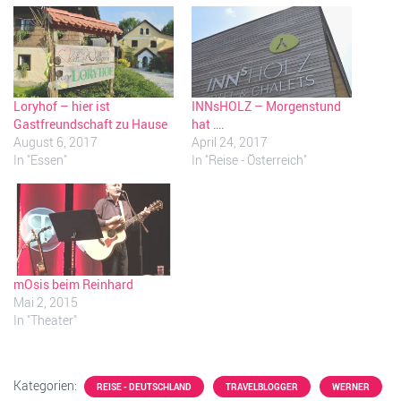
Loryhof – hier ist
INNsHOLZ – Morgenstund
Gastfreundschaft zu Hause
hat ….
August 6, 2017
April 24, 2017
In "Essen"
In "Reise - Österreich"
mOsis beim Reinhard
Mai 2, 2015
In "Theater"
Kategorien:
REISE - DEUTSCHLAND
TRAVELBLOGGER
WERNER