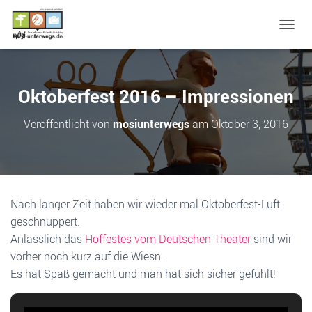
N
A
V
I
G
Oktoberfest 2016 – Impressionen
A
T
Veröffentlicht von
mosiunterwegs
am
Oktober 3, 2016
I
O
N
U
M
S
Nach langer Zeit haben wir wieder mal Oktoberfest-Luft
C
geschnuppert.
H
A
Anlässlich das
Hoffestes vom Deutschen Theater
sind wir
L
vorher noch kurz auf die Wiesn.
T
Es hat Spaß gemacht und man hat sich sicher gefühlt!
E
N