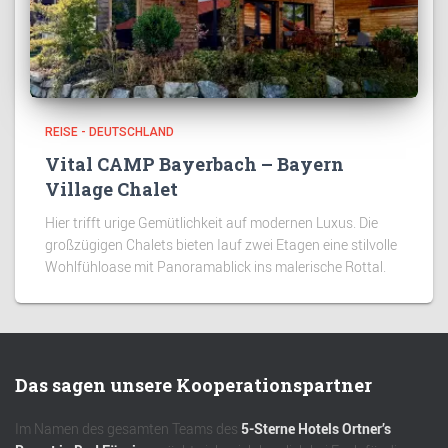
REISE - DEUTSCHLAND
Vital CAMP Bayerbach – Bayern
Village Chalet
Hier trifft urige Gemütlichkeit auf modernen Luxus. Die
großzügigen Chalets bieten Iauf zwei Etagen eine stilvolle
Wohlfühloase mit Panoramablick ins malerische Rottal.
Das sagen unsere Kooperationspartner
Im Namen des gesamten Teams des
5-Sterne Hotels Ortner’s