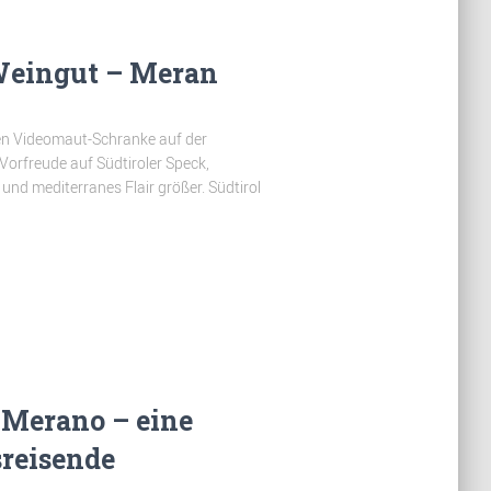
Weingut – Meran
en Videomaut-Schranke auf der
Vorfreude auf Südtiroler Speck,
und mediterranes Flair größer. Südtirol
 Merano – eine
sreisende