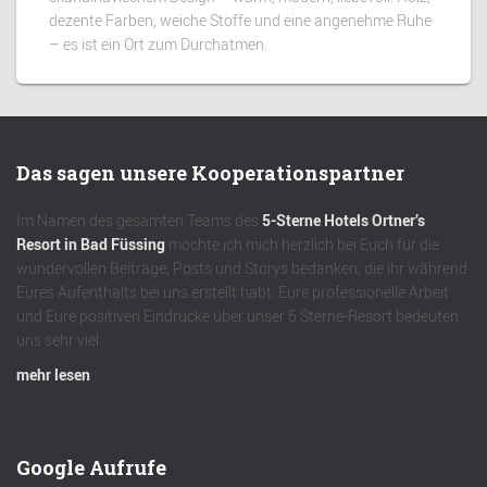
dezente Farben, weiche Stoffe und eine angenehme Ruhe
– es ist ein Ort zum Durchatmen.
Das sagen unsere Kooperationspartner
Im Namen des gesamten Teams des
5-Sterne Hotels Ortner’s
Resort in Bad Füssing
möchte ich mich herzlich bei Euch für die
wundervollen Beiträge, Posts und Storys bedanken, die ihr während
Eures Aufenthalts bei uns erstellt habt. Eure professionelle Arbeit
und Eure positiven Eindrücke über unser 5 Sterne-Resort bedeuten
uns sehr viel.
mehr lesen
Google Aufrufe