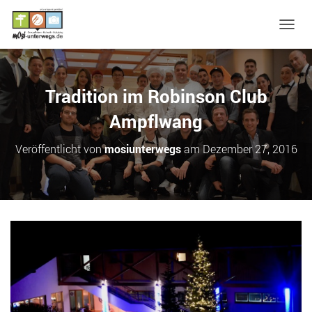
N
A
V
I
G
Tradition im Robinson Club
A
T
Ampflwang
I
O
Veröffentlicht von
mosiunterwegs
am
Dezember 27, 2016
N
U
M
S
C
H
A
L
T
E
N