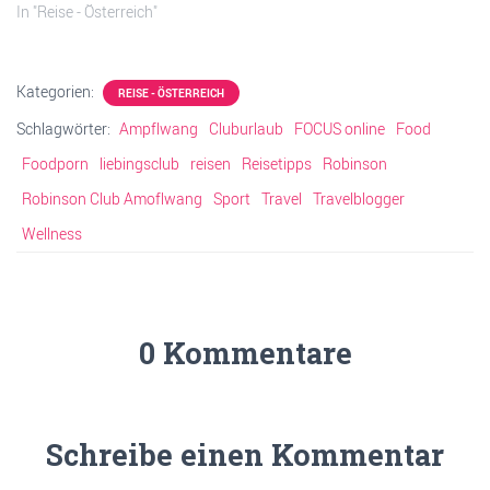
In "Reise - Österreich"
Kategorien:
REISE - ÖSTERREICH
Schlagwörter:
Ampflwang
Cluburlaub
FOCUS online
Food
Foodporn
liebingsclub
reisen
Reisetipps
Robinson
Robinson Club Amoflwang
Sport
Travel
Travelblogger
Wellness
0 Kommentare
Schreibe einen Kommentar