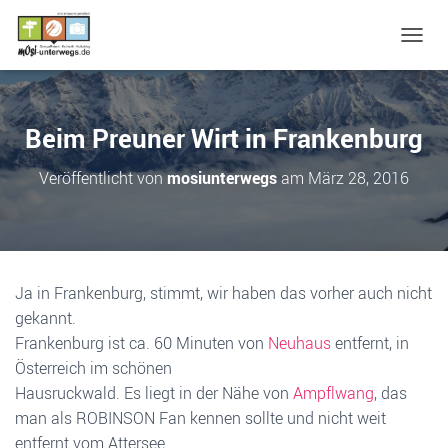
N
A
V
I
G
Beim Preuner Wirt in Frankenburg
A
T
Veröffentlicht von
mosiunterwegs
am
März 28, 2016
I
O
N
U
M
S
Ja in Frankenburg, stimmt, wir haben das vorher auch nicht
C
gekannt.
H
A
Frankenburg ist ca. 60 Minuten von
Neuhaus
entfernt, in
L
Österreich im schönen
T
Hausruckwald. Es liegt in der Nähe von
Ampflwang
, das
E
N
man als ROBINSON Fan kennen sollte und nicht weit
entfernt vom Attersee.