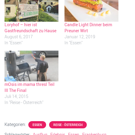
Loryhof – hier ist
Candle Light Dinner beim
Gastfreundschaft zu Hause
Preuner Wirt
August 6, 2017
Januar 12, 2019
In "Essen"
In "Essen"
mOsis im mama thresl Teil
III The Final
Juli 14, 2015
In "Reise - Österreich"
Kategorien:
ESSEN
REISE - ÖSTERREICH
Schlagwörter:
Ausflug
Erlebnis
Essen
Frankenburg