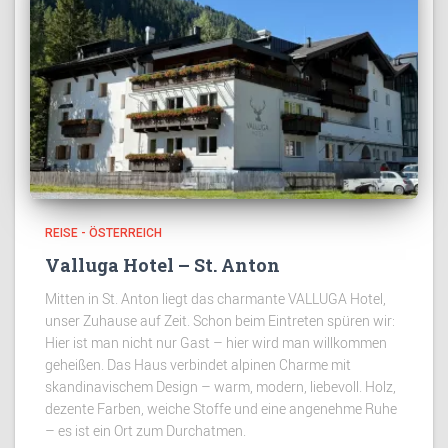
REISE - ÖSTERREICH
Valluga Hotel – St. Anton
Mitten in St. Anton liegt das charmante VALLUGA Hotel,
unser Zuhause auf Zeit. Schon beim Eintreten spüren wir:
Hier ist man nicht nur Gast – hier wird man willkommen
geheißen. Das Haus verbindet alpinen Charme mit
skandinavischem Design – warm, modern, liebevoll. Holz,
dezente Farben, weiche Stoffe und eine angenehme Ruhe
– es ist ein Ort zum Durchatmen.