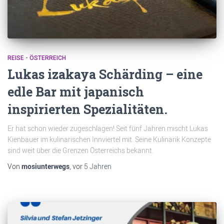
REISE - ÖSTERREICH
Lukas izakaya Schärding – eine
edle Bar mit japanisch
inspirierten Spezialitäten.
Er hat schon wieder zugeschlagen! Seit fünf Jahren mischt Lukas
Kienbauer im kulinarischen Innviertel mit. Seine Kulinarik Konzepte
sind weit über die Grenzen Österreichs bekannt.
Von
mosiunterwegs
, vor
5 Jahren