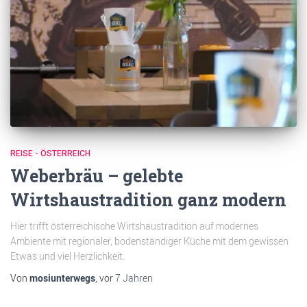
REISE - ÖSTERREICH
Weberbräu – gelebte
Wirtshaustradition ganz modern
Hier trifft österreichische Wirtshaustradition auf modernes
Ambiente mit regionaler, bodenständiger Küche mit dem gewissen
Etwas und viel Herzlichkeit.
Von
mosiunterwegs
, vor
7 Jahren