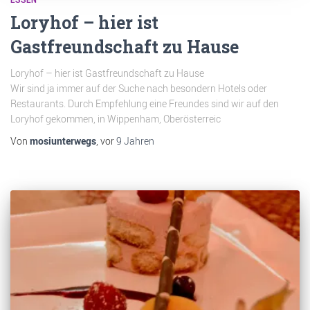
Loryhof – hier ist
Gastfreundschaft zu Hause
Loryhof – hier ist Gastfreundschaft zu Hause
Wir sind ja immer auf der Suche nach besondern Hotels oder
Restaurants. Durch Empfehlung eine Freundes sind wir auf den
Loryhof gekommen, in Wippenham, Oberösterreic
Von
mosiunterwegs
, vor
9 Jahren