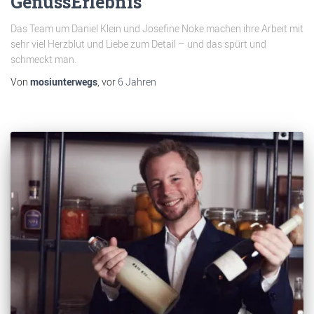
GenussErlebnis
Das Team um Daniel Klein und Josefine Noke machen ihre Arbeit mit
sehr viel Herzblut und Liebe zum Detail – und das spürt und
schmeckt man.
Von
mosiunterwegs
, vor
6 Jahren