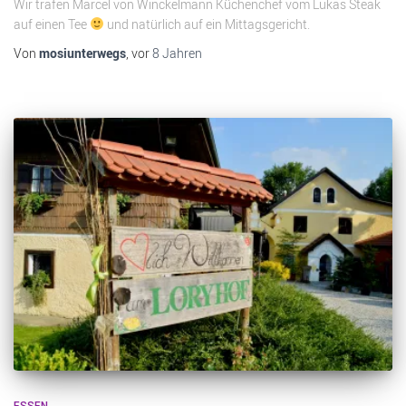
Wir trafen Marcel von Winckelmann Küchenchef vom Lukas Steak
auf einen Tee
und natürlich auf ein Mittagsgericht.
Von
mosiunterwegs
, vor
8 Jahren
ESSEN