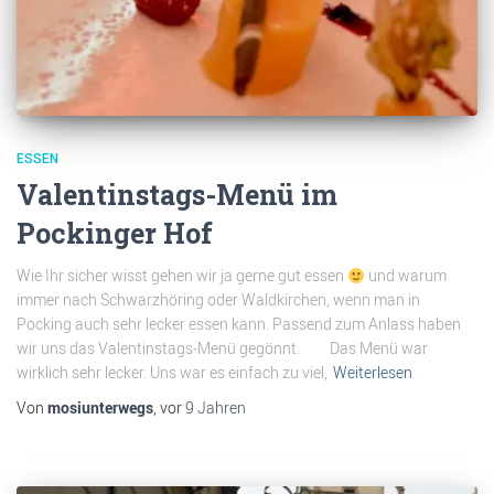
ESSEN
Valentinstags-Menü im
Pockinger Hof
Wie Ihr sicher wisst gehen wir ja gerne gut essen
und warum
immer nach Schwarzhöring oder Waldkirchen, wenn man in
Pocking auch sehr lecker essen kann. Passend zum Anlass haben
wir uns das Valentinstags-Menü gegönnt. Das Menü war
wirklich sehr lecker. Uns war es einfach zu viel,
Weiterlesen
Von
mosiunterwegs
, vor
9 Jahren