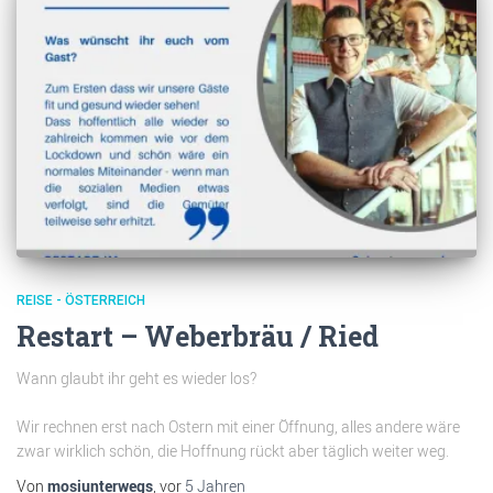
REISE - ÖSTERREICH
Restart – Weberbräu / Ried
Wann glaubt ihr geht es wieder los?
Wir rechnen erst nach Ostern mit einer Öffnung, alles andere wäre
zwar wirklich schön, die Hoffnung rückt aber täglich weiter weg.
Von
mosiunterwegs
, vor
5 Jahren