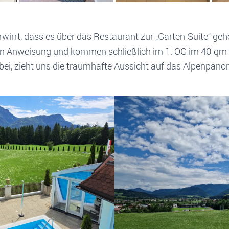
irrt, dass es über das Restaurant zur „Garten-Suite“ gehen
nen Anweisung und kommen schließlich im 1. OG im 40 q
ei, zieht uns die traumhafte Aussicht auf das Alpenpan