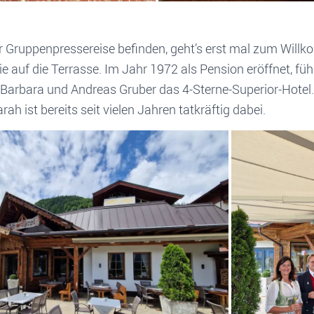
er Gruppenpressereise befinden, geht’s erst mal zum Willk
e auf die Terrasse. Im Jahr 1972 als Pension eröffnet, führ
 Barbara und Andreas Gruber das 4-Sterne-Superior-Hotel.
rah ist bereits seit vielen Jahren tatkräftig dabei.