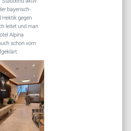
 Stadtkind aktiv.
der bayerisch-
d Hektik gegen
ch leitet und man
tel Alpina
n auch schon vom
geklärt.