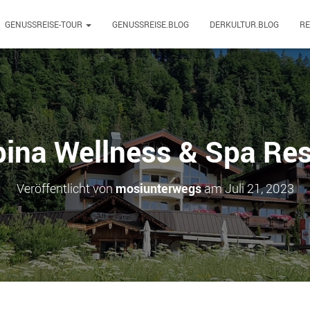
GENUSSREISE-TOUR
GENUSSREISE.BLOG
DERKULTUR.BLOG
R
pina Wellness & Spa Reso
Veröffentlicht von
mosiunterwegs
am
Juli 21, 2023