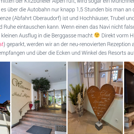
nmitten der Kitzbüheler Alpen ruft, wird sogar ein Münchner
t es über die Autobahn nur knapp 1,5 Stunden bis man an 
renze (Abfahrt Oberaudorf) ist und Hochhäuser, Trubel un
nd Ruhe eintauschen kann. Wenn einen das Navi nicht fals
n kleinen Ausflug in die Berggasse macht
Direkt vorm Ho
at
) geparkt, werden wir an der neu-renovierten Rezeptio
 empfangen und über die Ecken und Winkel des Resorts auf