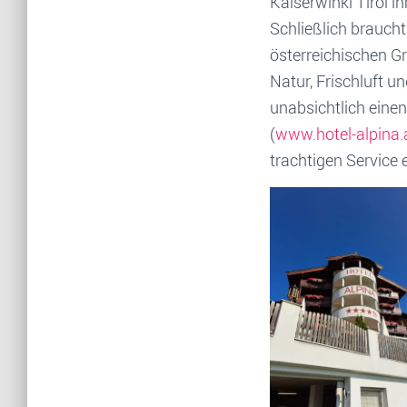
Kaiserwinkl Tirol i
Schließlich brauch
österreichischen G
Natur, Frischluft u
unabsichtlich eine
(
www.hotel-alpina.
trachtigen Service