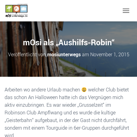
N
A
V
I
G
mOsi als „Aushilfs-Robin“
A
T
Veröffentlicht von
mosiunterwegs
am
November 1, 2015
I
O
N
U
M
S
Arbeiten wo andere Urlaub machen
welcher Club bietet
C
das schon An Halloween hatte ich das Vergnügen mich
H
A
aktiv einzubringen. Es war wieder „Grusselzeit“ im
L
Robinson Club Ampflwang und es wurde die kultige
T
„Geisterbahn“ aufgebaut, in der der Gast nicht durchfährt,
E
N
sondern mit einem Tourguide in 6er-Gruppen durchgeführt
wird.