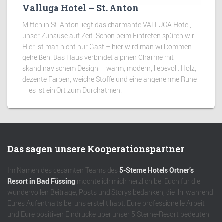
Valluga Hotel – St. Anton
Mitten in St. Anton liegt das charmante VALLUGA Hotel,
unser Zuhause auf Zeit. Schon beim Eintreten spüren wir:
Hier ist man nicht nur Gast – hier wird man willkommen
geheißen. Das Haus verbindet alpinen Charme mit
skandinavischem Design – warm, modern, liebevoll. Holz,
dezente Farben, weiche Stoffe und eine angenehme Ruhe
– es ist ein Ort zum Durchatmen.
Das sagen unsere Kooperationspartner
Im Namen des gesamten Teams des
5-Sterne Hotels Ortner’s
Resort in Bad Füssing
möchte ich mich herzlich bei Euch für die
wundervollen Beiträge, Posts und Storys bedanken, die ihr während
Eures Aufenthalts bei uns erstellt habt. Eure professionelle Arbeit
und Eure positiven Eindrücke über unser 5 Sterne-Resort bedeuten