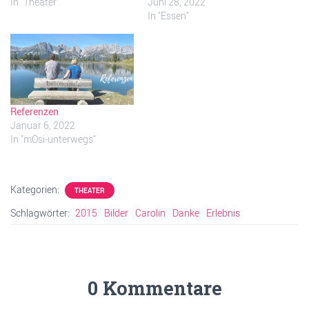
In "Theater"
Juni 28, 2022
In "Essen"
Referenzen
Januar 6, 2022
In "mOsi-unterwegs"
Kategorien:
THEATER
Schlagwörter:
2015
Bilder
Carolin
Danke
Erlebnis
0 Kommentare