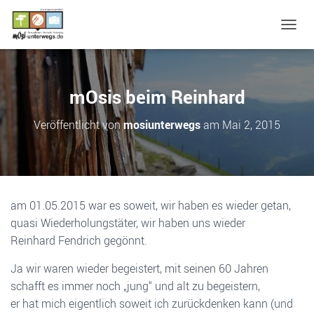
N
A
V
I
G
mOsis beim Reinhard
A
T
Veröffentlicht von
mosiunterwegs
am
Mai 2, 2015
I
O
N
U
M
S
am 01.05.2015 war es soweit, wir haben es wieder getan,
C
quasi Wiederholungstäter, wir haben uns wieder
H
A
Reinhard Fendrich gegönnt.
L
T
Ja wir waren wieder begeistert, mit seinen 60 Jahren
E
schafft es immer noch „jung“ und alt zu begeistern,
N
er hat mich eigentlich soweit ich zurückdenken kann (und