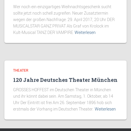
Wer noch ein einzigartiges Weihnachtsgeschenk sucht
sollte jetzt noch schell zugreifen. Neuer Zusatztermin
wegen der großen Nachfrage: 29. April 2017, 20 Uhr DER
MUSICALSTAR GANZ PRIVAT Als Graf von Krolock im
Kult-Musical TANZ DER VAMPIRE
Weiterlesen
THEATER
120 Jahre Deutsches Theater München
GROSSES HOFFEST im Deutschen Theater in München
und ihr könnt dabei sein. Am Samstag, 1. Oktober, ab 14
Uhr Der Eintritt ist frei Am 26. September 1896 hob sich
erstmals der Vorhang im Deutschen Theater.
Weiterlesen