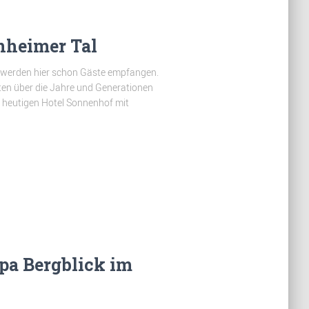
nheimer Tal
en werden hier schon Gäste empfangen.
lgten über die Jahre und Generationen
heutigen Hotel Sonnenhof mit
Spa Bergblick im