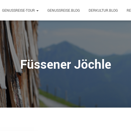
GENUSSREISE-TOUR
GENUSSREISE.BLOG
DERKULTUR.BLOG
R
Füssener Jöchle