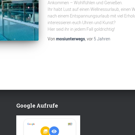
Ankommen – Wohlfühlen und Genießen.
Ihr habt Lust auf einen Wellnessurlaub, einen
nach einem Entspannungsurlaub mit viel Erho
interessieren euch Uhren und Kunst?
Hier seid ihr in jedem Fall goldrichtig!
Von
mosiunterwegs
, vor
5 Jahren
Google Aufrufe