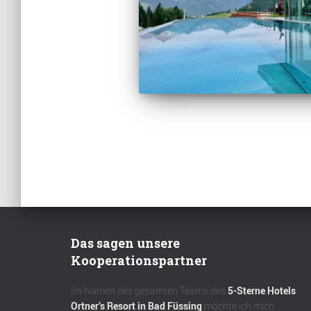
Das sagen unsere
Kooperationspartner
Im Namen des gesamten Teams des
5-Sterne Hotels
Ortner’s Resort in Bad Füssing
möchte ich mich