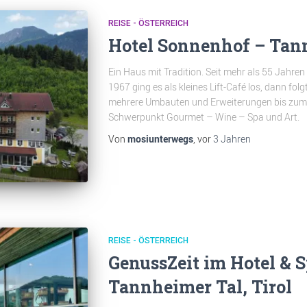
REISE - ÖSTERREICH
Hotel Sonnenhof – Tan
Ein Haus mit Tradition. Seit mehr als 55 Jahr
1967 ging es als kleines Lift-Café los, dann fo
mehrere Umbauten und Erweiterungen bis zum 
Schwerpunkt Gourmet – Wine – Spa und Art.
Von
mosiunterwegs
, vor
3 Jahren
REISE - ÖSTERREICH
GenussZeit im Hotel & 
Tannheimer Tal, Tirol