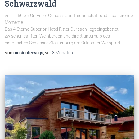
Schwarzwald
Seit 1656 ein Ort voller Genuss, Gastfreundschaft und inspirierender
Momente
Das 4-Sterne-Superior-Hotel Ritter Durbach liegt eingebettet
zwischen sanften Weinbergen und direkt unterhalb des
historischen Schlosses Staufenberg am Ortenauer Weinpfad.
Von
mosiunterwegs
, vor
8 Monaten