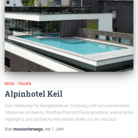
REISE - ITALIEN
Alpinhotel Keil
Dein Hideaway für Bergabenteuer, Erholung und Genussmomente.
Modernes Ambiente, Rooftop-Pool mit Panoramablick, kulinarische
Highlights und zahlreiche Aktivitäten direkt vor der Haustür.
Von
mosiunterwegs
, vor
1 Jahr