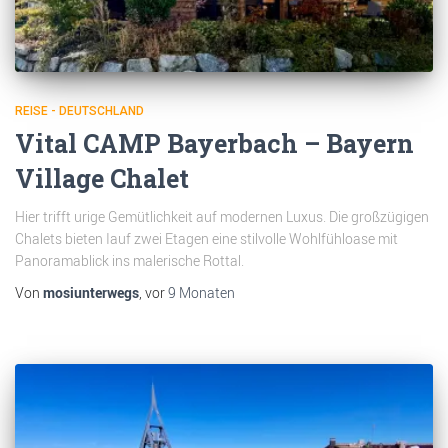
REISE - DEUTSCHLAND
Vital CAMP Bayerbach – Bayern
Village Chalet
Hier trifft urige Gemütlichkeit auf modernen Luxus. Die großzügigen
Chalets bieten Iauf zwei Etagen eine stilvolle Wohlfühloase mit
Panoramablick ins malerische Rottal.
Von
mosiunterwegs
, vor
9 Monaten