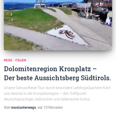
REISE - ITALIEN
Dolomitenregion Kronplatz –
Der beste Aussichtsberg Südtirols.
Unsere GenussReise-Tour durch besondere LieblingsQuartiere führt
uns diesmal in die Kronplatzregion – den Treffpunkt
deutschsprachiger, ladinischer und italienischer Kultur.
Von
mosiunterwegs
, vor
10 Monaten