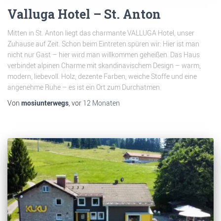
Valluga Hotel – St. Anton
Mitten in St. Anton liegt das charmante VALLUGA Hotel, unser
Zuhause auf Zeit. Schon beim Eintreten spüren wir: Hier ist man
nicht nur Gast – hier wird man willkommen geheißen. Das Haus
verbindet alpinen Charme mit skandinavischem Design – warm,
modern, liebevoll. Holz, dezente Farben, weiche Stoffe und eine
angenehme Ruhe – es ist ein Ort zum Durchatmen.
Von
mosiunterwegs
, vor
12 Monaten