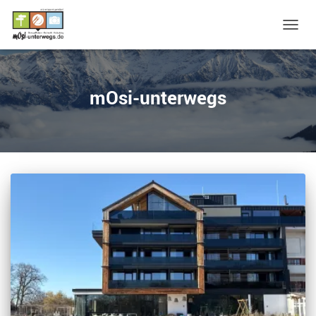
NAVIG
UMSC
mOsi-unterwegs