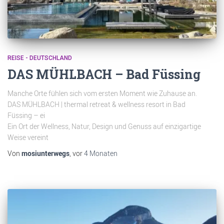
REISE - DEUTSCHLAND
DAS MÜHLBACH – Bad Füssing
Manche Orte fühlen sich vom ersten Moment wie Zuhause an.
DAS MÜHLBACH | thermal retreat & wellness resort in Bad
Füssing – ei
Ein Ort der Wellness, Natur, Design und Genuss auf einzigartige
Weise vereint
Von
mosiunterwegs
, vor
4 Monaten