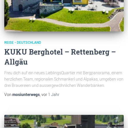
REISE - DEUTSCHLAND
KUKU Berghotel – Rettenberg –
Allgäu
Freu dich auf ein neues LieblingsQuartier mit Bergpanorama, einem
herzlichen Team, regionalen Schmankerl und Alpakas, umgeben von
drei Brauereien und aussergewöhnlichen Wanderbänken.
Von
mosiunterwegs
, vor
1 Jahr