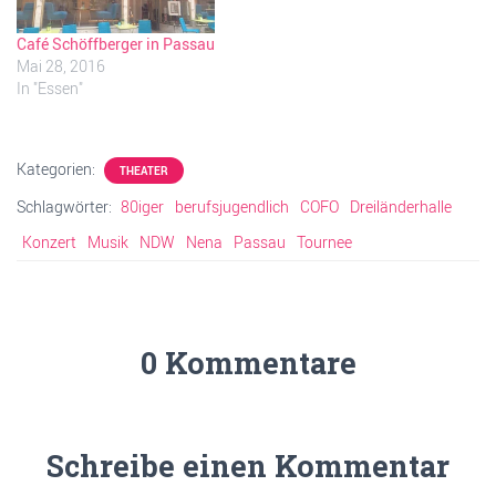
Café Schöffberger in Passau
Mai 28, 2016
In "Essen"
Kategorien:
THEATER
Schlagwörter:
80iger
berufsjugendlich
COFO
Dreiländerhalle
Konzert
Musik
NDW
Nena
Passau
Tournee
0 Kommentare
Schreibe einen Kommentar