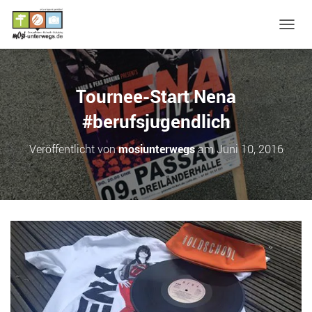
N
A
V
I
G
Tournee-Start Nena
A
T
#berufsjugendlich
I
O
Veröffentlicht von
mosiunterwegs
am
Juni 10, 2016
N
U
M
S
C
H
A
L
T
E
N