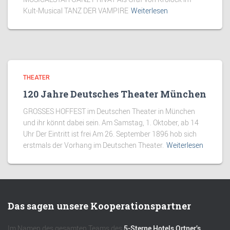
Kult-Musical TANZ DER VAMPIRE
Weiterlesen
THEATER
120 Jahre Deutsches Theater München
GROSSES HOFFEST im Deutschen Theater in München
und ihr könnt dabei sein. Am Samstag, 1. Oktober, ab 14
Uhr Der Eintritt ist frei Am 26. September 1896 hob sich
erstmals der Vorhang im Deutschen Theater.
Weiterlesen
Das sagen unsere Kooperationspartner
Im Namen des gesamten Teams des
5-Sterne Hotels Ortner’s