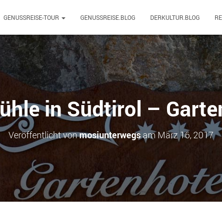
GENUSSREISE-TOUR
GENUSSREISE.BLOG
DERKULTUR.BLOG
R
ühle in Südtirol – Gart
Veröffentlicht von
mosiunterwegs
am
März 16, 2017