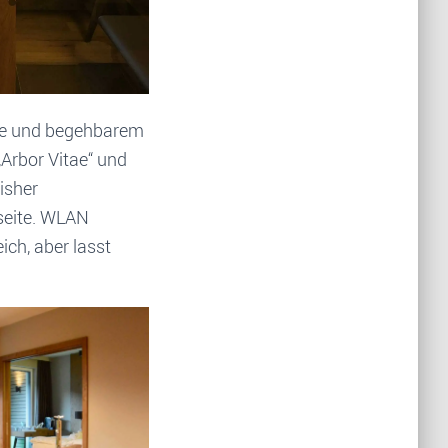
cke und begehbarem
„Arbor Vitae“ und
isher
seite. WLAN
ch, aber lasst