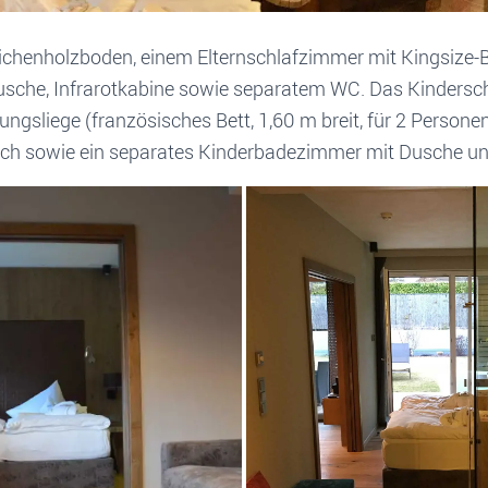
Eichenholzboden, einem Elternschlafzimmer mit Kingsize-
sche, Infrarotkabine sowie separatem WC. Das Kindersc
ngsliege (französisches Bett, 1,60 m breit, für 2 Personen)
ouch sowie ein separates Kinderbadezimmer mit Dusche u