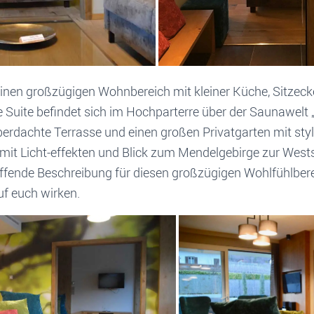
inen großzügigen Wohnbereich mit kleiner Küche, Sitze
e Suite befindet sich im Hochparterre über der Saunawelt 
berdachte Terrasse und einen großen Privatgarten mit styl
it Licht-effekten und Blick zum Mendelgebirge zur West
effende Beschreibung für diesen großzügigen Wohlfühlberei
auf euch wirken.