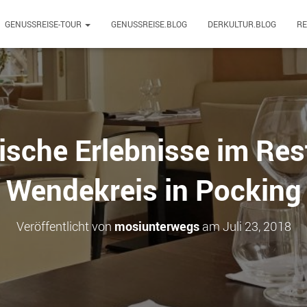
GENUSSREISE-TOUR
GENUSSREISE.BLOG
DERKULTUR.BLOG
R
rische Erlebnisse im Res
Wendekreis in Pocking
Veröffentlicht von
mosiunterwegs
am
Juli 23, 2018