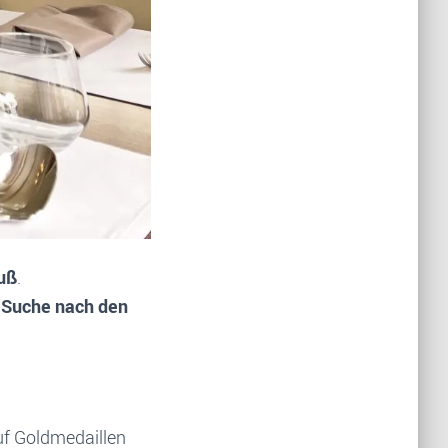
uß
.
e Suche nach den
uf Goldmedaillen